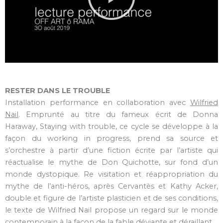
RESTER DANS
LE TROUBLE
Installation performance en collaboration avec
Wilfried
Nail
. Emprunté au titre du fameux écrit de Donna
Haraway, Staying with trouble, ce cycle se développe à la
façon du working in progress, prend sa source et
s’orchestre à partir d’une fiction écrite par l’artiste qui
réactualise le mythe de Don Quichotte, sur fond d’un
monde dystopique. Re visitation et réappropriation du
mythe de l’anti-héros, après Cervantès et Kathy Acker,
double et figure de l’artiste plasticien et de ses conditions,
le texte de Wilfried Nail propose un regard sur le monde
contemporain à la façon de la fable déviante et déraillant.